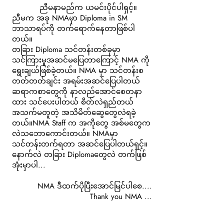
ညီမနာမည်က ယမင်းပိုင်ပါရှင့်။
ညီမက အခု NMAမှာ Diploma in SM
ဘာသာရပ်ကို တက်ရောက်နေတာဖြစ်ပါ
တယ်။
တခြား Diploma သင်တန်းတစ်ခုမှာ
သင်ကြားမူအဆင်မပြေတာကြောင့် NMA ကို
ရွေးချယ်ဖြစ်ခဲ့တယ်။ NMA မှာ သင်တန်းစ
တတ်တတ်ချင်း အရမ်းအဆင်ပြေပါတယ်
ဆရာကစာတွေကို နာလည်အောင်စေတနာ
ထား သင်ပေးပါတယ် စိတ်လဲရှည်တယ်
အသက်မတူတဲ့ အသိမိတ်ဆွေတွေလဲရခဲ့
တယ်။NMA Staff က အကိုတွေ အစ်မတွေက
လဲသဘောကောင်းတယ်။ NMAမှာ
သင်တန်းတက်ရတာ အဆင်ပြေပါတယ်ရှင့်။
နောက်လဲ တခြား Diplomaတွေလဲ တက်ဖြစ်
အုံးမှာပါ...
NMA ဒီထက်ပိုပြီးအောင်မြင်ပါစေ....
Thank you NMA ...