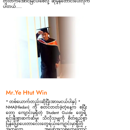
တိုးတက်အောင်မြင်ပါစေလို့ ဆုမွန်တောင်းပေးလိုက်
ပါတယ်.....
Mr.Ye Htut Win
* တစ်ယောက်တည်းဆိုပြီးအားမငယ်ပါနှင့် *
NMA(Hledan) ကို စတင်တတ်ခဲ့တဲ့နေ့က စပြီး
တော့ ကျောင်းမှရှိတဲ့ Student Guide တွေရဲ့
ရင်းနှီးစွာဆက်ဆံမှု၊ သိလိုသမျှကို စိတ်ရှည်စွာ
ပြန်ပြောပေးတာလေးတွေရယ်၊ကျောင်းမှာရှိတဲ့
အတန်းတူ အဖော်အသစ်တွေကြောင့်