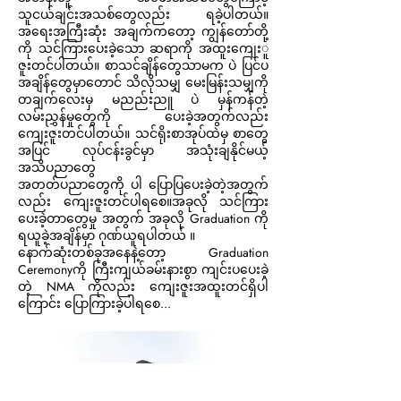
သူငယ်ချင်းအသစ်တွေလည်း ရခဲ့ပါတယ်။
အရေးအကြီးဆုံး အချက်ကတော့ ကျွန်တော်တို့
ကို သင်ကြားပေးခဲ့သော ဆရာကို အထူးကျေးူ
ဇူးတင်ပါတယ်။ စာသင်ချိန်တွေသာမက ပဲ ပြင်ပ
အချိန်တွေမှာတောင် သိလိုသမျှ မေးမြန်းသမျှကို
တချက်လေးမှ မညည်းညူ ပဲ မှန်ကန်တဲ့
လမ်းညွှန်မှုတွေကို ပေးခဲ့အတွက်လည်း
ကျေးဇူးတင်ပါတယ်။ သင်ရိုးစာအုပ်ထဲမှ စာတွေ
အပြင် လုပ်ငန်းခွင်မှာ အသုံးချနိုင်မယ့်
အသိပညာတွေ
အတတ်ပညာတွေကို ပါ ပြောပြပေးခဲ့တဲ့အတွက်
လည်း ကျေးဇူးတင်ပါရစေ။အခုလို သင်ကြား
ပေးခဲ့တာတွေမှု အတွက် အခုလို Graduation ကို
ရယူခဲ့အချိန်မှာ ဂုဏ်ယူရပါတယ် ။
နောက်ဆုံးတစ်ခုအနေနဲ့တော့ Graduation
Ceremonyကို ကြီးကျယ်ခမ်းနားစွာ ကျင်းပပေးခဲ့
တဲ့ NMA ကိုလည်း ကျေးဇူးအထူးတင်ရှိပါ
ကြောင်း ပြောကြားခဲ့ပါရစေ...