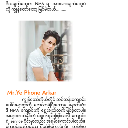
ဒီအချက်တွေက NMA ရဲ့ အားသားချက်တွေပဲ
လို့ ကျွန်တော်တော့ မြင်မိတယ်.........
Mr.Ye Phone Arkar
ကျွန်တော်ကိုယ်တိုင် သင်တန်းကျောင်း
ပေါင်းများစွာကို လေ့လာခဲ့ပြီးတော့မှ နောက်ဆုံး
ဒီ NMA ကျောင်းကို ရွေးချယ်တက်ဖြစ်ခဲ့တာပါ။
အများတတ်နိုင်တဲ့ ဈေးလည်းဖြစ်သလို ကျောင်း
ရဲ့ service ပိုင်းမှာလည်း အရမ်းကောင်းပါတယ်။
ကျောင်းတတ်ရတာ ပျော်ဖို့ကောင်းပြီး တန်ဖိုးမ