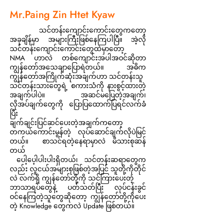
Mr.Paing Zin Htet Kyaw
သင်တန်းကျောင်းကောင်းတွေကတော့
အခုချိန်မှာ အများကြီးဖြစ်နေကြပါပြီ။ အဲ့လို
သင်တန်းကျောင်းကောင်းတွေထဲမှာတော့
NMA ဟာလဲ တစ်ကျောင်းအပါအဝင်ဆိုတာ
ကျွန်တော်အသေချာပြောရဲတယ်။ အဓိက
ကျွန်တော်အကြိုက်ဆုံးအချက်ဟာ သင်တန်းသူ
သင်တန်းသားတွေရဲ့ စကားသံကို နားစွင့်ထားတဲ့
အချက်ပါပဲ။ အဆင်မပြေတဲ့အချက်၊
လိုအပ်ချက်တွေကို ပြောပြထောက်ပြရင်လက်ခံ
ပြီး
ချက်ချင်းပြင်ဆင်ပေးတဲ့အချက်ကတော့
တကယ်ကောင်းမွန်တဲ့ လုပ်ဆောင်ချက်လိုပဲမြင်
တယ်။ စာသင်ရတဲ့နေရာမှာလဲ မိသားစုဆန်
တယ်
ပေါ့ပေ့ါပါးပါးရှိတယ်၊ သင်တန်းဆရာတွေက
လည်း လူငယ်အများစုဖြစ်တဲ့အပြင် သူတို့ကိုတိုင်
လဲ လက်ရှိ ကျွန်တော်တို့ကို သင်ကြားပေးတဲ့
ဘာသာရပ်တွေနဲ့ ပတ်သတ်ပြီး လုပ်ငန်းခွင်
ဝင်နေကြတဲ့သူတွေဆိုတော့ ကျွန်တော်တို့ကိုပေး
တဲ့ Knowledge တွေကလဲ Update ဖြစ်တယ်။