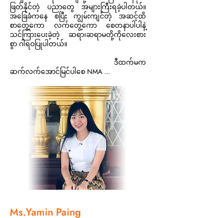
ဖြတ်နိုင်တဲ့ ပညာတွေ အများကြီးရခဲ့ပါတယ်။
အခြေခံကနေ စပြီး ကျွမ်းကျင်တဲ့ အဆင့်ထိ
စာတွေ့ကော လက်တွေ့ကော စေတနာပါပါနဲ့
သင်ကြားပေးခဲ့တဲ့ ဆရာ၊ဆရာမတို့ကိုလေးစား
စွာ ဂါရဝပြုပါတယ်။
ဒီထက်မက
ဆက်လက်အောင်မြင်ပါစေ NMA ...
Ms.Yamin Paing