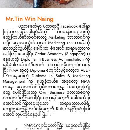
Mr.Tin Win Naing
ပညာခေတ်မှာ ပညာရှာဖို့ Facebook ပေါ်ရှာ
ကြည့်တာပညာပါရမီဆိုတဲ့ သင်တန်းကျောင်းကို
တွေ့ခဲ့တယ်။စိတ်ဝင်စားလို့ Marketing ဘာသာရပ်ကို
စပြီး လေ့လာလိုက်တယ်။ Marketing ဘာသာရပ်ကို
နားလည်လွယ်ပြီး ခေါင်းထဲ စွဲအောင် ဆရာဗညားက
သင်ကြားပေးခဲ့ပြီး Cedar Academy (Singapore)က
နေပေးတဲ့ Diploma in Business Administration ကို
ရရှိခဲ့ပါတယ်။အဲဒီနောက် ပညာပါရမီကျောင်းကနေ
ပြီး NMA ဆိုတဲ့ Diploma ကျောင်းဖွင့်တော့လဲ ABE -
UKကနေပေးတဲ့ Diploma in Sales & Marketing
Management ကို ရယူခဲ့တယ်။ အခုတော့ NMA
ကနေ လေ့လာသင်ယူခဲ့ရတာတွေနဲ့ အတွေ့အကြုံ
တွေ ပေါင်းပြီးတော့ Own Business လေးတစ်ခုကို
စတင်လုပ်ကိုင်နေပါပြီ။ ပညာရပ်တွေကို ခေါင်းထဲ စွဲ
အောင်သင်ကြားပေးခဲ့သော ဆရာဗညားဟန်ရဲ့
ကျေးဇူးတွေနဲ့ လုပ်ငန်းတွေကို Risk အနည်းဆုံးဖြစ်
အောင် လုပ်ကိုင်နေခဲ့ပါပြီ.....
'NMA'ကျောင်းတော်ကြီး ယခုထက်ပိုပြီး