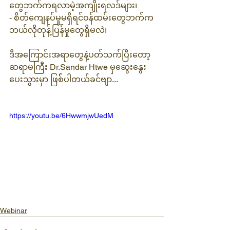
တွေဘက်ကရလာမဲ့အကျိုးရလဒ်များ၊
- စိတ်ကျေနပ်မှုမရှိရင်ဝန်ထမ်းတွေဘက်က
ဘယ်လိုတုန့်ပြန်မှုတွေရှိမလဲ၊
ဒီအကြောင်းအရာတွေနဲ့ပတ်သက်ပြီးတော့ 
ဆရာမကြီး Dr.Sandar Htwe မှဆွေးနွေး
ပေးသွားမှာ ဖြစ််ပါတယ်ခင်ဗျာ...
https://youtu.be/6HwwmjwUedM
Webinar