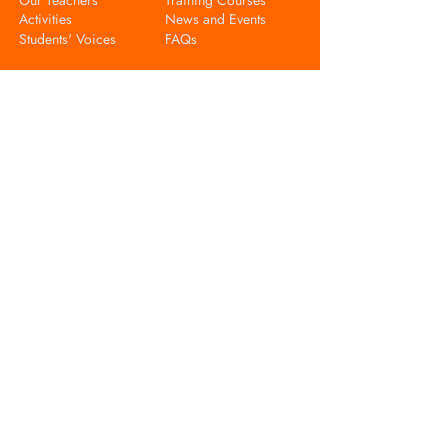
Activities
News and Events
Students' Voices
FAQs
Contact Us
Make A Contact
Our Campuses
Myaynigone Campus
No (12/E) , Dagon Center II (Residence
Tower), San Chaung Township ,
Yangon, Myanmar.
09-797532020
,
09-765680476
educationnma@gmail.com
Hledan Campus
No (21) , Aung Myay Thar Si Street ,
Kamayut Township ,Yangon, Myanmar.