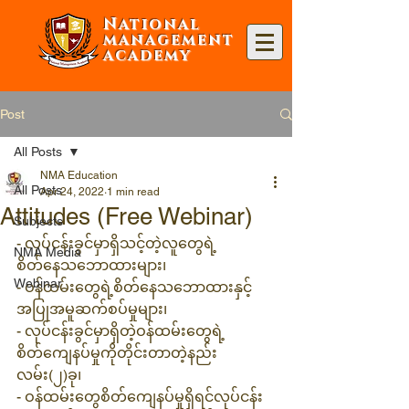
National
management
academy
Post
All Posts
NMA Education
All Posts
Apr 24, 2022
1 min read
Attitudes (Free Webinar)
Subjects
- လုပ်ငန်းခွင်မှာရှိသင့်တဲ့လူတွေရဲ့
NMA Media
စိတ်နေသဘောထားများ၊
Webinar
- ဝန်ထမ်းတွေရဲ့စိတ်နေသဘောထားနှင့်
အပြုအမူဆက်စပ်မှုများ၊
- လုပ်ငန်းခွင်မှာရှိတဲ့ဝန်ထမ်းတွေရဲ့
စိတ်ကျေနပ်မှုကိုတိုင်းတာတဲ့နည်း
လမ်း(၂)ခု၊
- ဝန်ထမ်းတွေစိတ်ကျေနပ်မှုရှိရင်လုပ်ငန်း