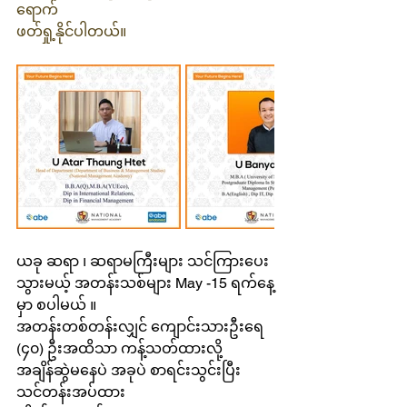
ရောက် 
ဖတ်ရှု့နိုင်ပါတယ်။
ယခု ဆရာ ၊ ဆရာမကြီးများ သင်ကြားပေး
သွားမယ့် အတန်းသစ်များ May -15 ရက်နေ့
မှာ စပါမယ် ။
အတန်းတစ်တန်းလျှင် ကျောင်းသားဦးရေ 
(၄၀) ဦးအထိသာ ကန့်သတ်ထားလို့  
အချိန်ဆွဲမနေပဲ အခုပဲ စာရင်းသွင်းပြီး 
သင်တန်းအပ်ထား