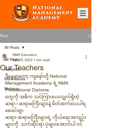
National
management
academy
Post
All Posts
NMA Education
All Posts
Apr 29, 2022
1 min read
Our Teachers
Subjects
ဒီနေ့မှာတော့ ကျနော်တို့ National 
NMA Media
Management Academy ရဲ့ NMA 
Webinar
Professional Diploma 
တွေကို အဓိက သင်ကြားပေးလျှက်ရှိတဲ့ 
ဆရာ ၊ ဆရာမကြီးများနဲ့ မိတ်ဆက်ပေးပါရ
စေခင်ဗျာ
ဆရာ၊ ဆရာမကြီးများရဲ့ ကိုယ်ရေးအကျဉ်း
များကို  သက်ဆိုင်ရာ ပုံများအောက်ပါ ဝင်