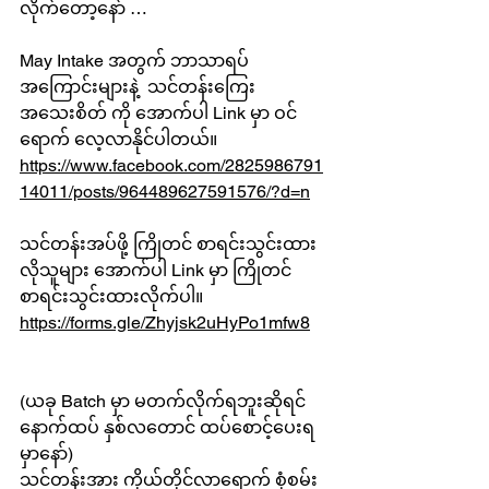
လိုက်တော့နော် …
May Intake အတွက် ဘာသာရပ် 
အကြောင်းများနဲ့  သင်တန်းကြေး 
အသေးစိတ် ကို အောက်ပါ Link မှာ ဝင်
ရောက် လေ့လာနိုင်ပါတယ်။
https://www.facebook.com/2825986791
14011/posts/964489627591576/?d=n
သင်တန်းအပ်ဖို့ ကြိုတင် စာရင်းသွင်းထား
လိုသူများ အောက်ပါ Link မှာ ကြိုတင် 
စာရင်းသွင်းထားလိုက်ပါ။
https://forms.gle/Zhyjsk2uHyPo1mfw8
(ယခု Batch မှာ မတက်လိုက်ရဘူးဆိုရင် 
နောက်ထပ် နှစ်လတောင် ထပ်စောင့်ပေးရ
မှာနော်)
သင်တန်းအား ကိုယ်တိုင်လာရောက် စုံစမ်း 